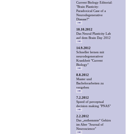
Current Biology Editorial:
"Brain Plasticity:
Paradoxical Case of a
Neurodegenerative
Disease?"
10.10.2012
Das Neural Plasticity Lab
auf dem Brain Day 2012
14.9.2012
Schneller lernen mit
neurodegenerativer
Krankheit "Current
Biology"
8.8.2012
Master und
Bachelorarbeiten zu
vergeben
7.2.2012
Speed of perceptual
decision making "PNAS"
2.2.2012
Das „enthemmte“ Gehirn
im Alter "Journal of
Neuroscience"