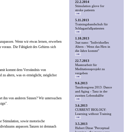
22.2.2014
Stimulation glove for
stroke patients
5.11.2013
Trainingshandschuh für
Schlaganfallpatienten
1.10.2013
anzupassen. Wenn wir etwas lernen, erwerben
3sat nano: "Individuelles
 voraus. Die Fähigkeit des Gehirns sich
Altern - Wenn das Hirn in
die Jahre kommt"
22.7.2013
Masterarbeit für
Meditationsprojekt zu
 Damit kommt dem Verständnis von
vergeben
 zu altern, was es ermöglicht, möglichst
9.6.2013
Tanzkongress 2013: Dance
and Aging - Tanz in der
zweiten Lebenshälfte
idet ihn von anderen Sinnen? Wir untersuchen
sign".
3.6.2013
CURRENT BIOLOGY:
Learning without Training
he Stimulation, sowie motorische
3.5.2013
 Individuums anpassen.Tanzen ist demnach
Hubert Dinse "Perceptual