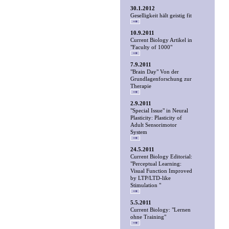
30.1.2012
Geselligkeit hält geistig fit
10.9.2011
Current Biology Artikel in
"Faculty of 1000"
7.9.2011
"Brain Day" Von der
Grundlagenforschung zur
Therapie
2.9.2011
"Special Issue" in Neural
Plasticity: Plasticity of
Adult Sensorimotor
System
24.5.2011
Current Biology Editorial:
"Perceptual Learning:
Visual Function Improved
by LTP/LTD-like
Stimulation "
5.5.2011
Current Biology: "Lernen
ohne Training"