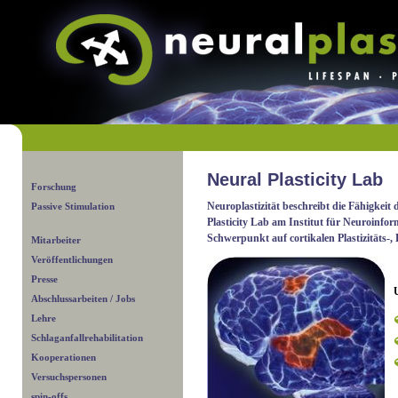
Neural Plasticity Lab
Forschung
Neuroplastizität beschreibt die Fähigke
Passive Stimulation
Plasticity Lab am Institut für Neuroinfo
Schwerpunkt auf cortikalen Plastizitäts-,
Mitarbeiter
Veröffentlichungen
Presse
Abschlussarbeiten / Jobs
Lehre
Schlaganfallrehabilitation
Kooperationen
Versuchspersonen
spin-offs